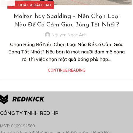
KỸ THUẬT & ĐÀO TẠO
Molten hay Spalding – Nên Chọn Loại
Nào Để Có Cảm Giác Bóng Tốt Nhất?
Nguyễn Ngọc Ánh
Chọn Bóng Rổ Nên Chọn Loại Nào Để Có Cảm Giác
Bóng Tốt Nhất? Nếu bạn là một người đam mê bóng
rổ, thì việc chọn một quả bóng phù hợp...
CONTINUE READING
CÔNG TY TNHH RED HP
MST: 0109191560
Trụ sở: số 5 ngõ 424 Đường Láng, P. Đống Đa, TP. Hà Nội