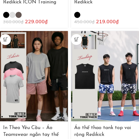
Redikick ICON Training
Redikick
229.000
₫
219.000
₫
360.000
₫
450.000
₫
In Theo Yêu Cầu – Áo
Áo thể thao tank top vai
Teamswear ngắn tay thể
rộng Redikick