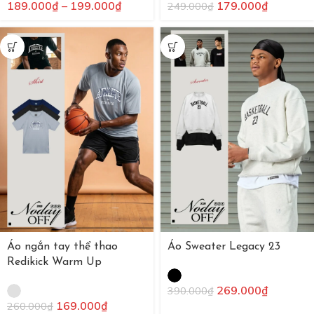
189.000
₫
–
199.000
₫
179.000
₫
249.000
₫
Áo ngắn tay thể thao
Áo Sweater Legacy 23
Redikick Warm Up
269.000
₫
390.000
₫
169.000
₫
260.000
₫