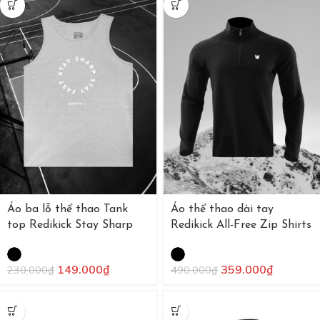
Áo ba lỗ thể thao Tank
Áo thể thao dài tay
top Redikick Stay Sharp
Redikick All-Free Zip Shirts
149.000
₫
359.000
₫
230.000
₫
490.000
₫