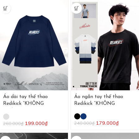
Áo ngắn tay thể thao
Áo dài tay thể thao
Redikick “KHÔNG
Redikick “KHÔNG
NGỪNG”
NGỪNG”
179.000
₫
199.000
₫
240.000
₫
260.000
₫