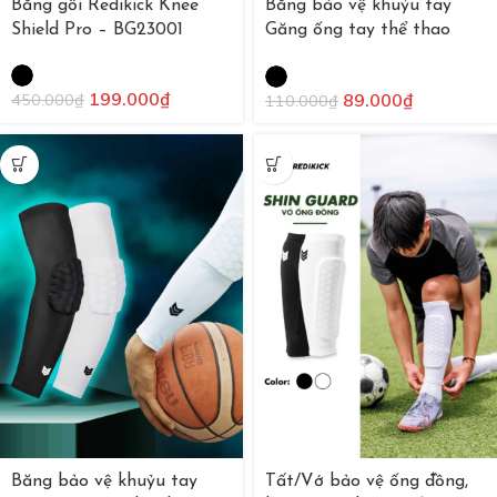
Băng gối Redikick Knee
Băng bảo vệ khuỷu tay
Shield Pro – BG23001
Găng ống tay thể thao
Redikick không đệm
199.000
₫
89.000
₫
450.000
₫
110.000
₫
Băng bảo vệ khuỷu tay
Tất/Vớ bảo vệ ống đồng,