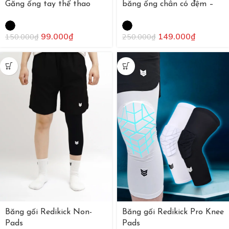
Găng ống tay thể thao
băng ống chân có đệm –
Redikick arm sleeve có đệm
Redikick
99.000
₫
149.000
₫
150.000
₫
250.000
₫
Băng gối Redikick Non-
Băng gối Redikick Pro Knee
Pads
Pads