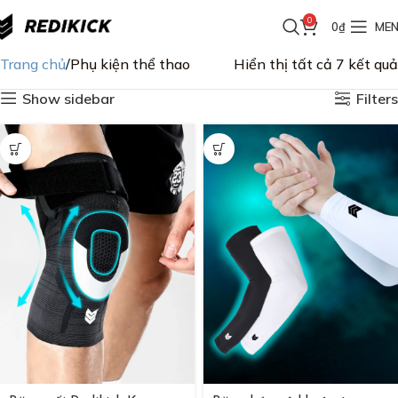
0
ơn từ 200K
FREESHIP đơn từ 200K
FREESHIP đơn từ 200K
FREE
0
₫
ME
Trang chủ
Phụ kiện thể thao
Hiển thị tất cả 7 kết quả
Show sidebar
Filters