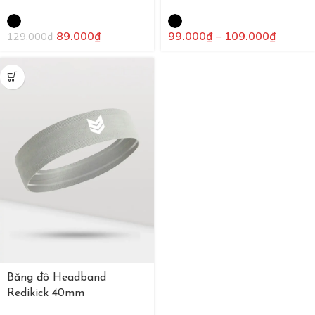
89.000
₫
99.000
₫
–
109.000
₫
129.000
₫
Băng đô Headband
Redikick 40mm