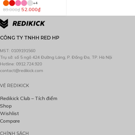
+4
52.000
₫
89.000
₫
CÔNG TY TNHH RED HP
MST: 0109191560
Trụ sở: số 5 ngõ 424 Đường Láng, P. Đống Đa, TP. Hà Nội
Hotline: 0912.724.920
contact@redikick.com
VỀ REDIKICK
Redikick Club – Tích điểm
Shop
Wishlist
Compare
CHÍNH SÁCH