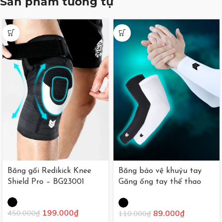
Sản phẩm tương tự
Băng gối Redikick Knee
Băng bảo vệ khuỷu tay
Shield Pro – BG23001
Găng ống tay thể thao
Redikick không đệm
199.000
₫
89.000
₫
450.000
₫
110.000
₫