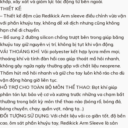
khớp, xây xát và giảm lực tác động từ bên ngoài.
THIẾT KẾ:
– Thiết kế đệm của Redikick Arm sleeve điều chỉnh vừa vặn
với phần khuỷu tay, không dễ xê dịch nhưng cũng không
hạn chế di chuyển.
– Bổ sung 2 đường silicon chống trượt bên trong giúp băng
khuỷu tay giữ nguyên vị trí, không bị tụt khi vận động.
VẢI THOÁNG KHÍ: Vải polyester kết hợp lycra mềm mại,
thoáng khí và tính đàn hồi cao giúp thoát mồ hôi nhanh,
không gây ngứa ngáy thường gặp với chất liệu neoprene.
Thấm hút mồ hôi nhanh và giữ cho tay luôn khô ráo cho dù
vận động hàng giờ liên tục.
HỖ TRỢ CHO TOÀN BỘ MÔN THỂ THAO: Bọt khí giúp
phân tán lực bảo vệ cơ và xương trước những va chạm bất
thường trong bất kỳ môn thể thao nào (bóng rổ, bóng đá,
bóng chuyền, chạy, quần vợt, nâng tạ…)
ĐỐI TƯỢNG SỬ DỤNG: Với chất liệu vải co giãn tốt, độ bền
cao, ôm sát phần khuỷu tay, Redikick Arm Sleeve là sản