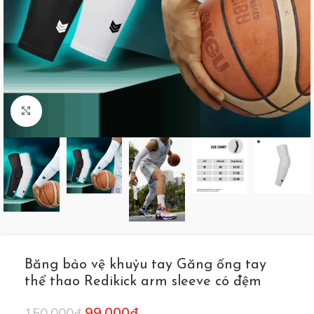
Click to enlarge
Băng bảo vệ khuỷu tay Găng ống tay
thể thao Redikick arm sleeve có đệm
99.000
₫
150.000
₫