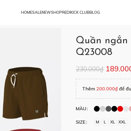
200K
FREESHIP đơn từ 200K
HOME
SALE
NEW
SHOP
REDIKICK CLUB
BLOG
Quần ngắn R
Q23008
189.00
230.000
₫
Thêm
200.000
₫
để đư
MÀU
SIZE
M
L
XL
XXL