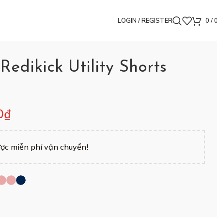
FREESHIP đơn từ 200K
LOGIN / REGISTER
0
/
edikick Utility Shorts
0
₫
ợc miễn phí vận chuyển!