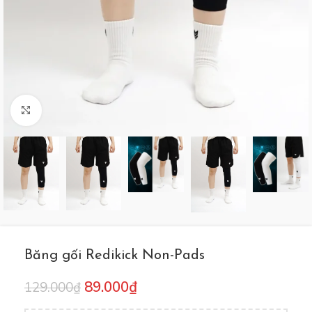
Click to enlarge
Băng gối Redikick Non-Pads
89.000
₫
129.000
₫