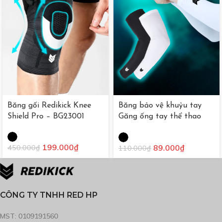
Băng gối Redikick Knee
Băng bảo vệ khuỷu tay
Shield Pro – BG23001
Găng ống tay thể thao
Redikick không đệm
199.000
₫
89.000
₫
450.000
₫
110.000
₫
CÔNG TY TNHH RED HP
MST: 0109191560