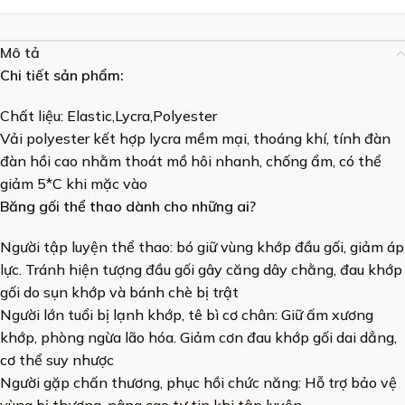
Mô tả
Chi tiết sản phẩm:
Chất liệu: Elastic,Lycra,Polyester
Vải polyester kết hợp lycra mềm mại, thoáng khí, tính đàn
đàn hồi cao nhằm thoát mồ hôi nhanh, chống ẩm, có thể
giảm 5*C khi mặc vào
Băng gối thể thao dành cho những ai?
Người tập luyện thể thao: bó giữ vùng khớp đầu gối, giảm áp
lực. Tránh hiện tượng đầu gối gây căng dây chằng, đau khớp
gối do sụn khớp và bánh chè bị trật
Người lớn tuổi bị lạnh khớp, tê bì cơ chân: Giữ ấm xương
khớp, phòng ngừa lão hóa. Giảm cơn đau khớp gối dai dẳng,
cơ thể suy nhược
Người gặp chấn thương, phục hồi chức năng: Hỗ trợ bảo vệ
vùng bị thương, nâng cao tự tin khi tập luyện