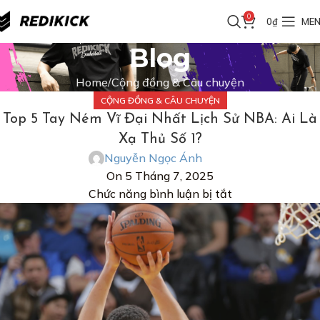
0
 200K
FREESHIP đơn từ 200K
FREESHIP đơn từ 200K
FREESHIP 
0
₫
ME
Blog
Home
Cộng đồng & Câu chuyện
CỘNG ĐỒNG & CÂU CHUYỆN
Top 5 Tay Ném Vĩ Đại Nhất Lịch Sử NBA: Ai Là
Xạ Thủ Số 1?
Nguyễn Ngọc Ánh
On 5 Tháng 7, 2025
Chức năng bình luận bị tắt