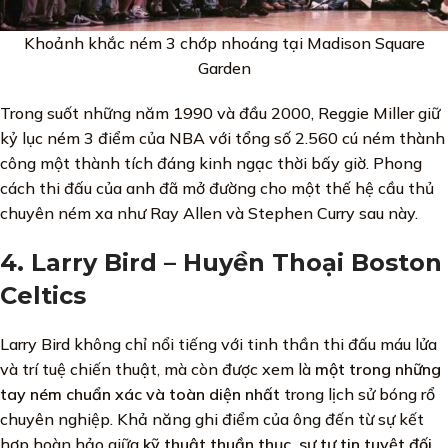
Khoảnh khắc ném 3 chớp nhoáng tại Madison Square
Garden
Trong suốt những năm 1990 và đầu 2000, Reggie Miller giữ
kỷ lục ném 3 điểm của NBA với tổng số 2.560 cú ném thành
công một thành tích đáng kinh ngạc thời bấy giờ. Phong
cách thi đấu của anh đã mở đường cho một thế hệ cầu thủ
chuyên ném xa như Ray Allen và Stephen Curry sau này.
4. Larry Bird – Huyền Thoại Boston
Celtics
Larry Bird không chỉ nổi tiếng với tinh thần thi đấu máu lửa
và trí tuệ chiến thuật, mà còn được xem là
một trong những
tay ném chuẩn xác và toàn diện nhất
trong lịch sử bóng rổ
chuyên nghiệp. Khả năng ghi điểm của ông đến từ sự kết
hợp hoàn hảo giữa
kỹ thuật thuần thục, sự tự tin tuyệt đối