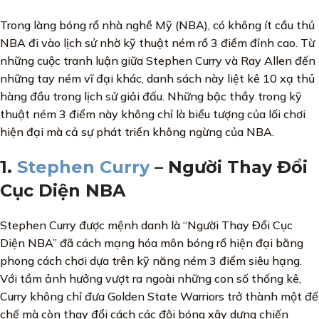
Trong làng bóng rổ nhà nghề Mỹ (NBA), có không ít cầu thủ
NBA đi vào lịch sử nhờ kỹ thuật ném rổ 3 điểm đỉnh cao. Từ
những cuộc tranh luận giữa Stephen Curry và Ray Allen đến
những tay ném vĩ đại khác, danh sách này liệt kê 10 xạ thủ
hàng đầu trong lịch sử giải đấu. Những bậc thầy trong kỹ
thuật ném 3 điểm này không chỉ là biểu tượng của lối chơi
hiện đại mà cả sự phát triển không ngừng của NBA.
1.
Stephen Curry
– Người Thay Đổi
Cục Diện NBA
Stephen Curry được mệnh danh là “Người Thay Đổi Cục
Diện NBA” đã cách mạng hóa môn bóng rổ hiện đại bằng
phong cách chơi dựa trên kỹ năng ném 3 điểm siêu hạng.
Với tầm ảnh hưởng vượt ra ngoài những con số thống kê,
Curry không chỉ đưa Golden State Warriors trở thành một đế
chế mà còn thay đổi cách các đội bóng xây dựng chiến