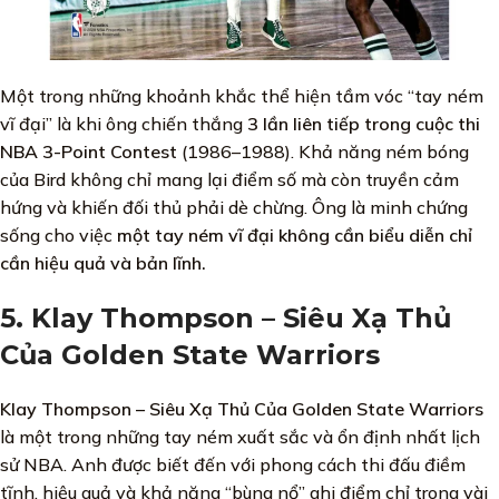
Một trong những khoảnh khắc thể hiện tầm vóc “tay ném
vĩ đại” là khi ông chiến thắng
3 lần liên tiếp trong cuộc thi
NBA 3-Point Contest
(1986–1988). Khả năng ném bóng
của Bird không chỉ mang lại điểm số mà còn truyền cảm
hứng và khiến đối thủ phải dè chừng. Ông là minh chứng
sống cho việc
một tay ném vĩ đại không cần biểu diễn chỉ
cần hiệu quả và bản lĩnh.
5. Klay Thompson – Siêu Xạ Thủ
Của Golden State Warriors
Klay Thompson – Siêu Xạ Thủ Của Golden State Warriors
là một trong những tay ném xuất sắc và ổn định nhất lịch
sử NBA. Anh được biết đến với phong cách thi đấu điềm
tĩnh, hiệu quả và khả năng “bùng nổ” ghi điểm chỉ trong vài