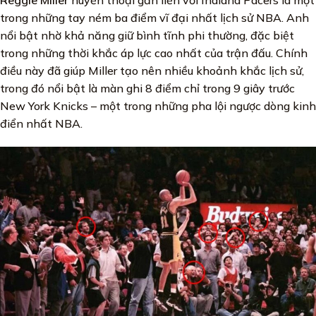
trong những tay ném ba điểm vĩ đại nhất lịch sử NBA. Anh
nổi bật nhờ khả năng giữ bình tĩnh phi thường, đặc biệt
trong những thời khắc áp lực cao nhất của trận đấu. Chính
điều này đã giúp Miller tạo nên nhiều khoảnh khắc lịch sử,
trong đó nổi bật là màn ghi 8 điểm chỉ trong 9 giây trước
New York Knicks – một trong những pha lội ngược dòng kinh
điển nhất NBA.