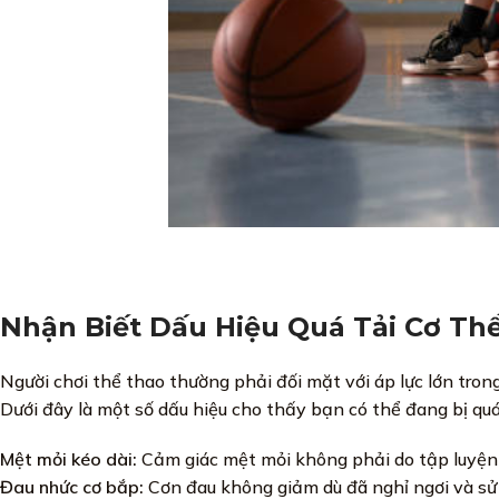
Nhận Biết Dấu Hiệu Quá Tải Cơ Th
Người chơi thể thao thường phải đối mặt với áp lực lớn trong
Dưới đây là một số dấu hiệu cho thấy bạn có thể đang bị quá
Mệt mỏi kéo dài:
Cảm giác mệt mỏi không phải do tập luyện 
Đau nhức cơ bắp:
Cơn đau không giảm dù đã nghỉ ngơi và sử