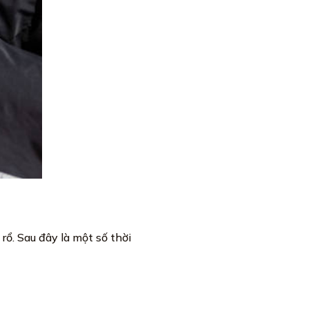
rổ. Sau đây là một số thời