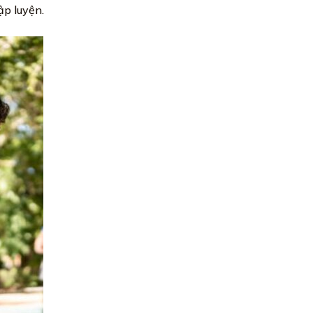
ập luyện.