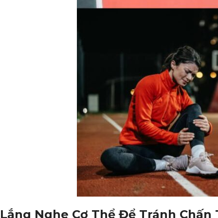
Lắng Nghe Cơ Thể Để Tránh Chấn 