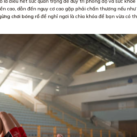
ổ là điều hết sức quan trọng để duy trì phong độ và sức khỏe
bền cao, dẫn đến nguy cơ cao gặp phải chấn thương nếu như
gừng chơi bóng rổ
để nghỉ ngơi là chìa khóa để bạn vừa có t