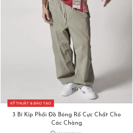
KỸ THUẬT & ĐÀO TẠO
3 Bí Kíp Phối Đồ Bóng Rổ Cực Chất Cho
Các Chàng