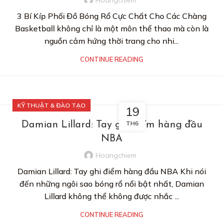
Hoangchiem
3 Bí Kíp Phối Đồ Bóng Rổ Cực Chất Cho Các Chàng
Basketball không chỉ là một môn thể thao mà còn là
nguồn cảm hứng thời trang cho nhi...
CONTINUE READING
KỸ THUẬT & ĐÀO TẠO
19
TH6
Damian Lillard: Tay ghi điểm hàng đầu
NBA
Hoangchiem
Damian Lillard: Tay ghi điểm hàng đầu NBA Khi nói
đến những ngôi sao bóng rổ nổi bật nhất, Damian
Lillard không thể không được nhắc ...
CONTINUE READING