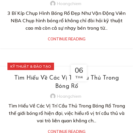
Hoangchiem
3 Bí Kíp Chụp Hình Bóng Rổ Đẹp Như Vận Động Viên
NBA Chụp hình bóng rổ không chỉ đòi hỏi kỹ thuật
cao mà còn cả sự nhạy bén trong từ...
CONTINUE READING
KỸ THUẬT & ĐÀO TẠO
06
TH4
Tìm Hiểu Về Các Vị Trí Cầu Thủ Trong
Bóng Rổ
Hoangchiem
Tìm Hiểu Về Các Vị Trí Cầu Thủ Trong Bóng Rổ Trong
thế giới bóng rổ hiện đại, việc hiểu rõ vị trí cầu thủ và
vai trò liên quan không ch...
CONTINUE READING