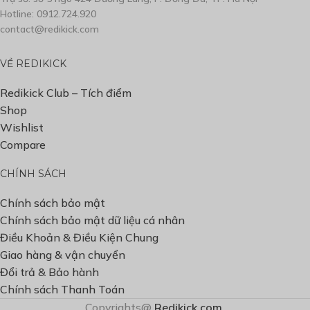
Hotline: 0912.724.920
contact@redikick.com
VỀ REDIKICK
Redikick Club – Tích điểm
Shop
Wishlist
Compare
CHÍNH SÁCH
Chính sách bảo mật
Chính sách bảo mật dữ liệu cá nhân
Điều Khoản & Điều Kiện Chung
Giao hàng & vận chuyển
Đổi trả & Bảo hành
Chính sách Thanh Toán
Copyrights@
Redikick.com