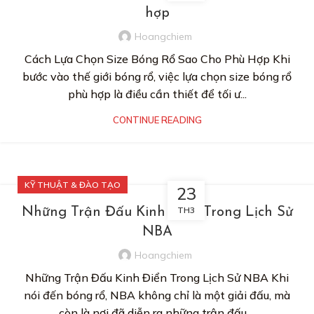
hợp
Hoangchiem
Cách Lựa Chọn Size Bóng Rổ Sao Cho Phù Hợp Khi
bước vào thế giới bóng rổ, việc lựa chọn size bóng rổ
phù hợp là điều cần thiết để tối ư...
CONTINUE READING
KỸ THUẬT & ĐÀO TẠO
23
TH3
Những Trận Đấu Kinh Điển Trong Lịch Sử
NBA
Hoangchiem
Những Trận Đấu Kinh Điển Trong Lịch Sử NBA Khi
nói đến bóng rổ, NBA không chỉ là một giải đấu, mà
còn là nơi đã diễn ra những trận đấu ...