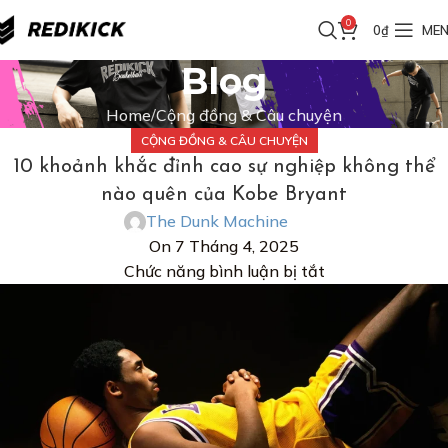
0
HIP đơn từ 200K
FREESHIP đơn từ 200K
FREESHIP đơn từ 20
0
₫
ME
Blog
Home
Cộng đồng & Câu chuyện
CỘNG ĐỒNG & CÂU CHUYỆN
10 khoảnh khắc đỉnh cao sự nghiệp không thể
nào quên của Kobe Bryant
The Dunk Machine
On 7 Tháng 4, 2025
Chức năng bình luận bị tắt