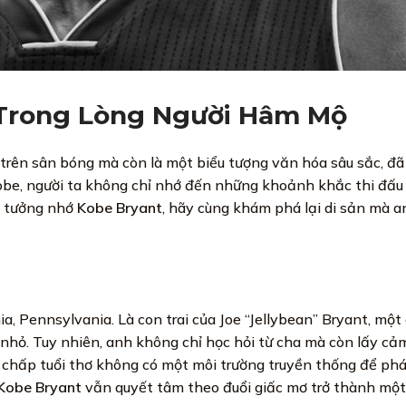
 Trong Lòng Người Hâm Mộ
 trên sân bóng mà còn là một biểu tượng văn hóa sâu sắc, đã
Kobe, người ta không chỉ nhớ đến những khoảnh khắc thi đấu
ể tưởng nhớ
Kobe Bryant
, hãy cùng khám phá lại di sản mà an
, Pennsylvania. Là con trai của Joe “Jellybean” Bryant, một
n nhỏ. Tuy nhiên, anh không chỉ học hỏi từ cha mà còn lấy c
ất chấp tuổi thơ không có một môi trường truyền thống để ph
Kobe Bryant
vẫn quyết tâm theo đuổi giấc mơ trở thành một