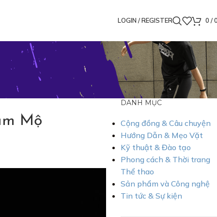
ESHIP đơn từ 200K
LOGIN / REGISTER
0
/
DANH MỤC
Hâm Mộ
Cộng đồng & Câu chuyện
Hướng Dẫn & Mẹo Vặt
Kỹ thuật & Đào tạo
Phong cách & Thời trang
Thể thao
Sản phẩm và Công nghệ
Tin tức & Sự kiện