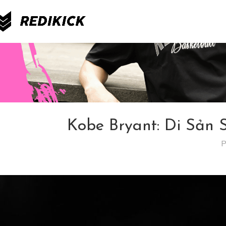
200K
FREESHIP đơn từ 200K
Kobe Bryant: Di Sản
P