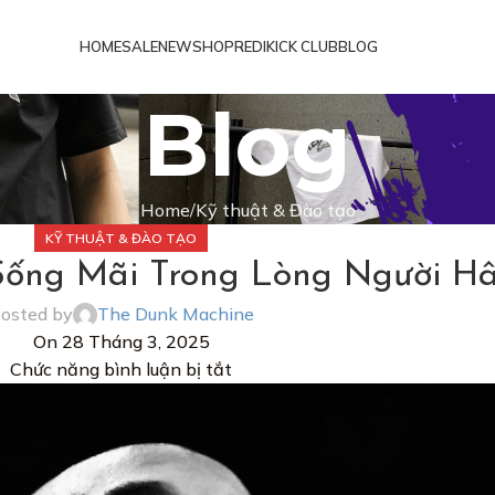
FREESHIP đơn từ 200K
FRE
HOME
SALE
NEW
SHOP
REDIKICK CLUB
BLOG
Blog
Home
Kỹ thuật & Đào tạo
KỸ THUẬT & ĐÀO TẠO
 Sống Mãi Trong Lòng Người 
osted by
The Dunk Machine
On 28 Tháng 3, 2025
Chức năng bình luận bị tắt