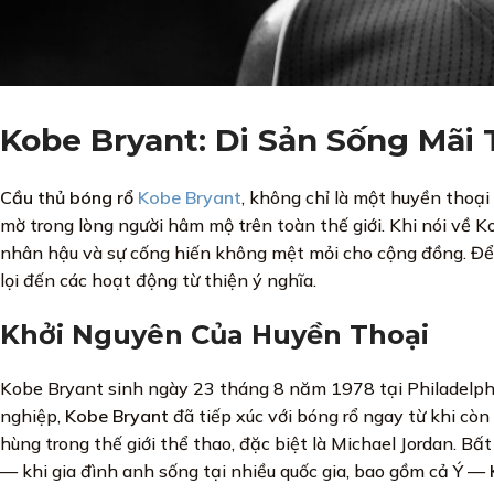
Kobe Bryant: Di Sản Sống Mãi
Cầu thủ bóng rổ
Kobe Bryant
, không chỉ là một huyền thoại
mờ trong lòng người hâm mộ trên toàn thế giới. Khi nói về 
nhân hậu và sự cống hiến không mệt mỏi cho cộng đồng. Đ
lọi đến các hoạt động từ thiện ý nghĩa.
Khởi Nguyên Của Huyền Thoại
Kobe Bryant sinh ngày 23 tháng 8 năm 1978 tại Philadelphia
nghiệp,
Kobe Bryant
đã tiếp xúc với bóng rổ ngay từ khi cò
hùng trong thế giới thể thao, đặc biệt là Michael Jordan. B
— khi gia đình anh sống tại nhiều quốc gia, bao gồm cả Ý —